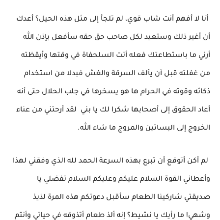
أنا لا أفهم أنت شاب قوي، لم تلجأ إلى مثل هذه الحيل؟ أعدك
أن أغير ذلك وستعيد لكل صاحب حق حقه سأفعل بإذن الله
أرني ما باستطاعتك فعله أتت السلحفاة في وقتها وأيقظته
من غفلته قبل أن يألف السرقة والغش فبدلا من استخدام
ذكائه وقوته في الحرام ها هو يسخرها في جلب الحلال حتى أنه
أعاد الحقوق إلى أصحابها شكرا لك يا بني لقد أرحتني من عناء
الخروج إلى البساتين والمروج ما شاء الله.
لم أكن أتوقع أن تبرع بهذه السرعة الحمد لله الذي وفقني لهذا
وأعطاني القوة السلام عليكم وعليكم السلام تفضلي يا
صديقتي شاركينا الطعام سأقبل دعوتكم هذه المرة لذيذ
وشهي! ما رأيك يا نشيط؟ إنه ألذ طعام أتذوقه في حياتي وأنتم