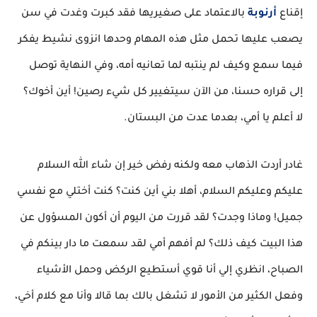
إقناع
أرنوبة
بالاعتماد على صغيريها فقد كبرت وغدت في سن
يصعب عليها تحمل مثل هذه المهام وحدها انزوى نشيط يفكر
فيما سمع وكيف لم ينتبه لما تعانيه أمه، وفي النهاية توصل
إلى قراره حسنا، من الآن سيتغيير كل شيء رصين! أين أخوك؟
لا أعلم يا أمي، بعدما عدت من البستان.
غادر أردت الذهاب معه ولكنه رفض خير إن شاء الله السلام
عليكم وعليكم السلام، أهلا بني أين كنت؟ كنت أختلي مع نفسي
جميل! وماذا وجدت؟ لقد قررت من اليوم أن أكون المسؤول عن
هذا البيت كيف ذلك؟ لم أفهم أمي لقد سمعت ما دار بينكم في
الصباح، انظري إلي أنا قوي أستطيع الركض وحمل الأشياء
وفعل الكثير من الأمور لا تشغل بالك بما قالا وأنا مع كلام أخي،