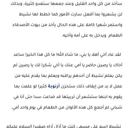
سأخذ من كل واحد القليل وعند جمعها ستغدو كثيرة، وبذلك
لن يشعروا بما أفعل سارت الأمور كما خطط لها نشيط
واستمر شهرا كاملا على هذه الحال يأخذ من بيوت الأصدقاء
الطعام ويدخل به على أمه وأخيه.
لقد عاد أخي أهلا يا بني، ما شاء الله! ما كل هذا الخير! ساعد
أخاك يا رصين حاضر يا أمي عنك يا أخي شكرا لك يا رصين لم
يكن يعلم نشيط أن أحدهم يراقبه ويعلم بما يقدم عليه من
عمل لا بد من إيقاف ذلك ستحزن
أرنوبة
كثيرا لو علمت بما
يقوم به ابنها ستشعر أن تربيتها قد ضاعت سدا حتى أنا في
شبابي لم أجمع كل هذه الألوان من الطعام في يوم واحد أمي.
نشيط اسم على مسمى كنت ما أزال أراه صغيرا السلام عليكم