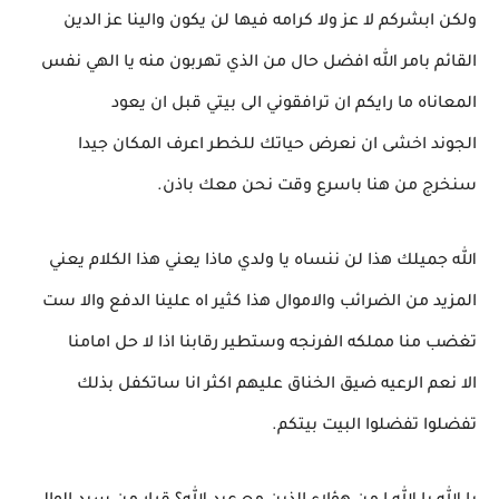
ولكن ابشركم لا عز ولا كرامه فيها لن يكون والينا عز الدين
القائم بامر الله افضل حال من الذي تهربون منه يا الهي نفس
المعاناه ما رايكم ان ترافقوني الى بيتي قبل ان يعود
الجوند اخشى ان نعرض حياتك للخطر اعرف المكان جيدا
سنخرج من هنا باسرع وقت نحن معك باذن.
الله جميلك هذا لن ننساه يا ولدي ماذا يعني هذا الكلام يعني
المزيد من الضرائب والاموال هذا كثير اه علينا الدفع والا ست
تغضب منا مملكه الفرنجه وستطير رقابنا اذا لا حل امامنا
الا نعم الرعيه ضيق الخناق عليهم اكثر انا ساتكفل بذلك
تفضلوا تفضلوا البيت بيتكم.