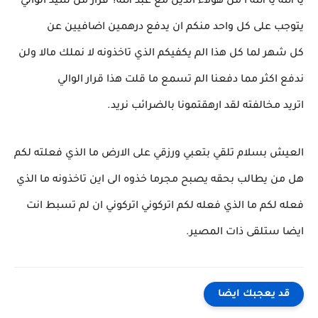
يا الله يا الله ا من هؤلاء الذين مع عبد الله؟ قرار من سيد الوالي
يتوجب على كل واحد منكم ان يدفع درهمين اضافيين عن
كل شهر لما كل هذا الم يكفيكم الذي تاخذونه لا نملك مالا ولن
ندفع اكثر مما دفعنا الم تسمع ما قلت هذا قرار الوالي
اتريد مخالفته لقد ارهقتمونا بالضرائب نريد.
العيش بسلام تلقي بتعبي ورزقي على الارض ما الذي فعلته لكم
هل من يطالب بحقه يصبح مجرما خذوه الى اين تاخذونه ما الذي
فعله لكم ما الذي فعله لكم اتركوني اتركوني ان لم تسبط انت
ايضا ستلقى ذات المصير.
قد يعجبك ايضا