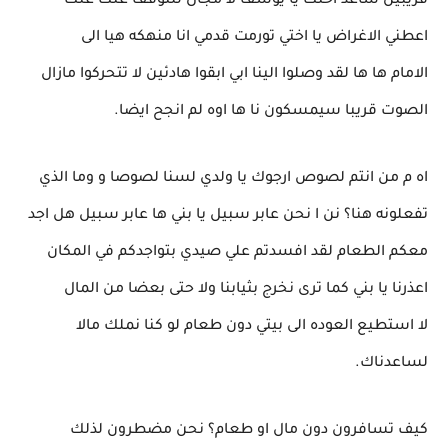
قريبين ساعد اختك يا يوسف لا مجال للتوقف عنك عنك
اعطني الاغراض يا اختي تورمت قدمي انا منهكه هيا الى
الامام ها ها لقد وصلوا الينا ابي ابقوا هادئين لا تتحركوا مازال
الصوت قريبا سيمسكون نا ها اوه لم انجح ايضا.
اه م من انتم لصوص ارجوك يا ولدي لسنا لصوصا و وما الذي
تفعلونه هنا؟ نن ا نحن عابر سبيل يا بني ها عابر سبيل هل اجد
معكم الطعام لقد افسدتم علي صيدي بتواجدكم في المكان
اعذرنا يا بني كما ترى نخرج بثيابنا ولا حتى بعضا من المال
لا استطيع العوده الى بيتي دون طعام لو كنا نملك مالا
لساعدناك.
كيف تسافرون دون مال او طعام؟ نحن مضطرون لذلك